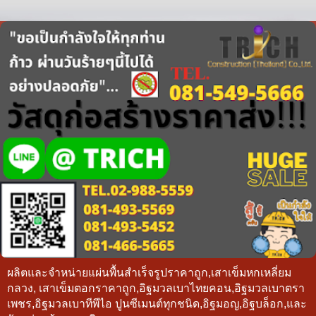
ผลิตและจำหน่ายแผ่นพื้นสำเร็จรูปราคาถูก,เสาเข็มหกเหลี่ยม
กลวง, เสาเข็มตอกราคาถูก,อิฐมวลเบาไทยคอน,อิฐมวลเบาตรา
เพชร,อิฐมวลเบาทีพีไอ ปูนซีเมนต์ทุกชนิด,อิฐมอญ,อิฐบล็อก,และ