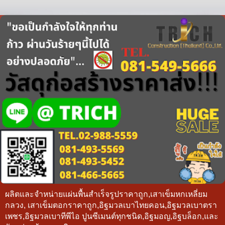
ผลิตและจำหน่ายแผ่นพื้นสำเร็จรูปราคาถูก,เสาเข็มหกเหลี่ยม
กลวง, เสาเข็มตอกราคาถูก,อิฐมวลเบาไทยคอน,อิฐมวลเบาตรา
เพชร,อิฐมวลเบาทีพีไอ ปูนซีเมนต์ทุกชนิด,อิฐมอญ,อิฐบล็อก,และ