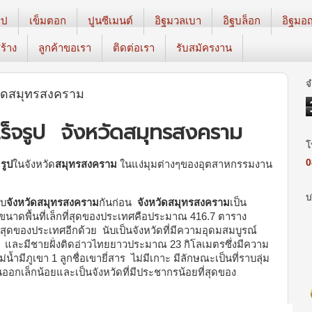
ูป
เข็มตอก
ปูนซีเมนต์
อิฐมวลเบา
อิฐบล็อก
อิฐมอ
ร้าง
ลูกค้าขอเรา
ติดต่อเรา
รับสมัครงาน
จ
หวัดสมุทรสงคราม
เร็จรูป จังหวัดสมุทรสงคราม
โ
0
รูป
ในจังหวัด
สมุทรสงคราม
ในแง่มุมต่างๆของอุตสาหกรรมงาน
บ
ับ
จังหวัดสมุทรสงคราม
กันก่อน
จังหวัดสมุทรสงคราม
เป็น
าดพื้นที่เล็กที่สุดของประเทศคือประมาณ 416.7 ตาราง
สุดของประเทศอีกด้วย นับเป็นจังหวัดที่มีความอุดมสมบูรณ์
และมีชายฝั่งติดอ่าวไทยยาวประมาณ 23 กิโลเมตรซึ่งมีความ
ำมีภูเขา 1 ลูกชื่อเขายี่สาร ไม่มีเกาะ มีลักษณะเป็นที่ราบลุ่ม
วันออกเล็กน้อยและเป็นจังหวัดที่มีประชากรน้อยที่สุดของ