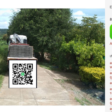
E
ต
A
เ
ค
ห
ค
ถ
ค
ค
ร
ค
ถ
ค