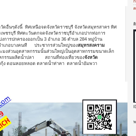
ก
ค
ต
ังหวัดอื่นๆดังนี้ ทิศเหนือจดจังหวัดราชบุรี จังหวัดสมุทรสาคร ทิศ
เพชรบุรี ทิศตะวันตกจดจังหวัดราชบุรีอำเภอปากท่อการ
บ่งการปกครองออกเป็น 3 อำเภอ 36 ตำบล 284 หมู่บ้าน
ม อำเภอบางคนที ประชากรส่วนใหญ่ของ
สมุทรสงคราม
งส่วนอุตสาหกรรมนั้นส่วนใหญ่เป็นอุตสาหกรรมขนาดเล็ก
าหกรรมผลิตน้ำปลา สถานที่ท่องเที่ยวของ
จังหวัด
างกุ้ง ดอนหอยหลอด ตลาดน้ำท่าคา ตลาดน้ำอัมพวา
I
พ