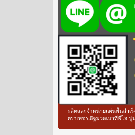
ผลิตและจำหน่ายแผ่นพื้นสำเร
ตราเพชร,อิฐมวลเบาทีพีไอ ปูน