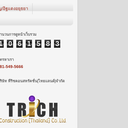
ญ/อิฐแดงอยุธยา
ำนวนการดูหน้าเว็บรวม
1
0
6
1
5
8
3
ทรหาเรา
81-549-5666
ริษัท ทีริชคอนสทรัคชั่น(ไทยแลนด์)จำกัด