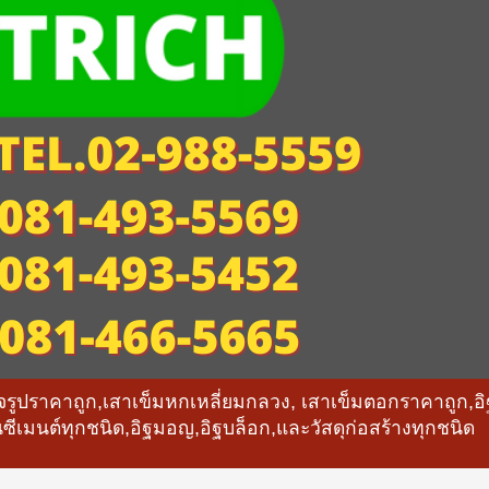
็จรูปราคาถูก,เสาเข็มหกเหลี่ยมกลวง, เสาเข็มตอกราคาถูก
ซีเมนต์ทุกชนิด,อิฐมอญ,อิฐบล็อก,และวัสดุก่อสร้างทุกชนิด