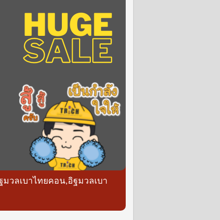
,อิฐมวลเบาไทยคอน,อิฐมวลเบา