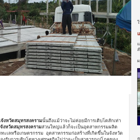
โ
แ
แ
ส
แ
ผ
น
จังหวัดสมุทรสงคราม
นั้นถึงแม้ว่าจะไม่ค่อยมีการเติบโตสักเท่า
จังหวัดสมุทรสงคราม
ส่วนใหญ่แล้วก็จะเป็นอุตสาหกรรมผลิต
ทะเลหรือเกษตรกรรม อุตสาหกรรมก่อสร้างที่เกิดขึ้นในจังหวัด
่ รองรับการเติบโตทางเศรษฐกิจไม่ว่าจะเป็นสาธารณูปโภคของ
ป