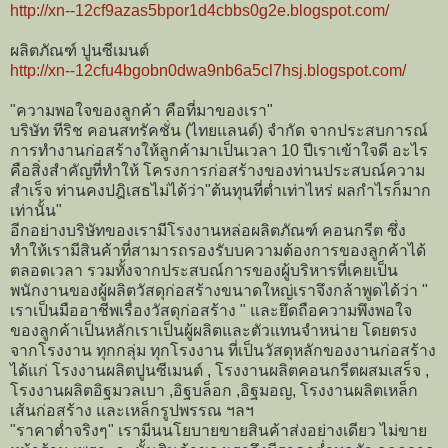
http://xn--12cf9azas5bpor1d4cbbs0g2e.blogspot.com/
ผลิตภัณฑ์ ปูนซีเมนต์
http://xn--12cfu4bgobn0dwa9nb6a5cl7hsj.blogspot.com/
"ความพอใจของลูกค้า คือที่มาของเรา"
บริษัท ทีริช คอนสทรัคชั่น (ไทยแลนด์) จำกัด จากประสบการณ์
การทำงานก่อสร้างให้ลูกค้ามาเป็นเวลา 10 ปีเราเข้าใจดี อะไร
คือสิ่งสำคัญที่ทำให้ โครงการก่อสร้างของท่านประสบณ์ความ
สำเร็จ ท่านคงปฎิเสธไม่ได้ว่า"ต้นทุนที่ต่ำเท่าไหร่ ผลกำไรก็มาก
เท่านั้น"
อีกอย่างบริษัทของเรามีโรงงานหล่อผลิตภัณฑ์ คอนกรีต ซึ่ง
ทำให้เรามีสินค้าที่สามารถรองรับบความต้องการของลูกค้าได้
ตลอดเวลา รวมทั้งจากประสบณ์การของผู้บริหารที่เคยเป็น
พนักงานของผู้ผลิตวัสดุก่อสร้างขนาดใหญ่เราจึงกล้าพูดได้ว่า "
เราเป็นมืออาชีพเรื่องวัสดุก่อสร้าง " และยึดถือความพึงพอใจ
ของลูกค้าเป็นหลักเราเป็นผู้ผลิตและตัวแทนจำหน่าย โดยตรง
จากโรงงาน ทุกกลุ่ม ทุกโรงงาน ที่เป็นวัสดุหลักของงานก่อสร้าง
ได้แก่ โรงงานผลิตปูนซีเมนต์ , โรงงานผลิตคอนกรีตผสมเสร็จ ,
โรงงานผลิตอิฐมวลเบา ,อิฐบล็อก ,อิฐมอญ, โรงงานผลิตเหล็ก
เส้นก่อสร้าง และเหล็กรูปพรรณ ฯลฯ
"ราคาต่ำจริงๆ" เรามีนนโยบายขายสินค้าส่งอย่างเดียว ไม่ขาย