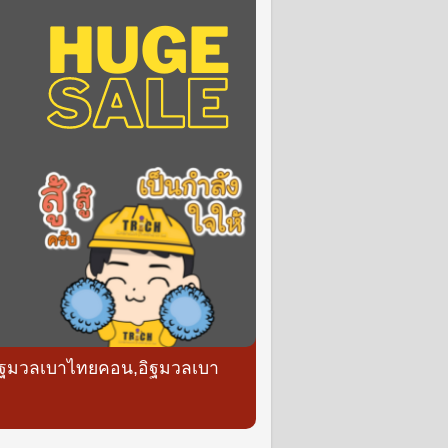
,อิฐมวลเบาไทยคอน,อิฐมวลเบา