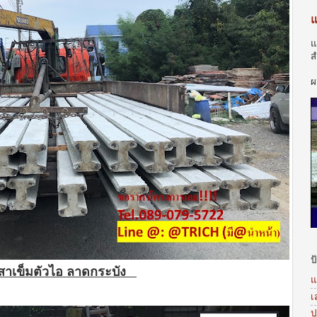
แ
แ
ส
แ
ผ
ป
สาเข็มตัวไอ ลาดกระบัง
แ
เ
ป