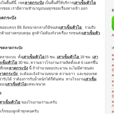
ลาดกระบัง
เสาเข็มตัวไอ
ในพื้นที่นี้ เขต
เป็นพื้นที่ให้บริการ
กๆซอย เรามีความชำนาญถนนทุกซอยเรื่องทางเข้า ออก
ต
ลาดกระบัง
เสาเข็มตัวไอ
อยแคบๆ มี6 ล้อขนาดกลางก็มีขนส่ง
รวมถึง
เสาเข็มตัว
กค้าอย่างครอบคลุม ลูกค้าไม่ต้องกังวลเรื่อง รถขนส่ง
A
นเขตลาดกระบัง
เ
ค
เสาเข็มตัวไอ
เสาเข็มตัวไอ
หลายแบบ ทั้ง
15 ซม.
18 ซม.
เสา
ห
าเข็มตัวไอ
30 ซม. ความยาวโรงงานเราผลิตตั้งแต่ 6 เมตรขึ้น
ค
ลาดกระบัง
ที่เขต
นี้ ถ้าจำนวนพอประมาณ จะไม่มีค่าขนส่ง
ถ
ลาดกระบัง
จะต้องแจ้งจำนวนขนาด ความยาว และขอบเขต
ค
ารับได้ ว่าต้องการรับน้ำหนักได้กี่ตัน/ต่น ทางโรงงาน
เสาเข็ม
ค
ของ
เสาเข็มตัวไอ
แต่ละขนาด
ร
ค
ง
ถ
ค
สาเข็มตัวไอ
ของโรงงานเรานะครับ
ก
เร็จของลูกค้าทุกคนครับ
ค