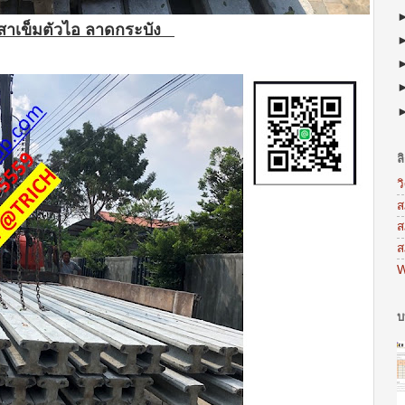
สาเข็มตัวไอ ลาดกระบัง
ล
ว
ส
ส
ส
W
บ