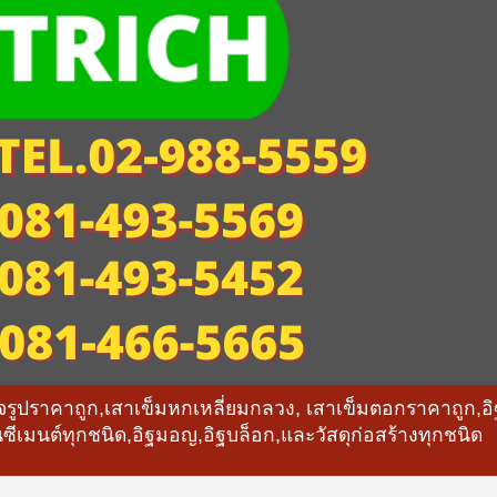
็จรูปราคาถูก,เสาเข็มหกเหลี่ยมกลวง, เสาเข็มตอกราคาถูก
ซีเมนต์ทุกชนิด,อิฐมอญ,อิฐบล็อก,และวัสดุก่อสร้างทุกชนิด