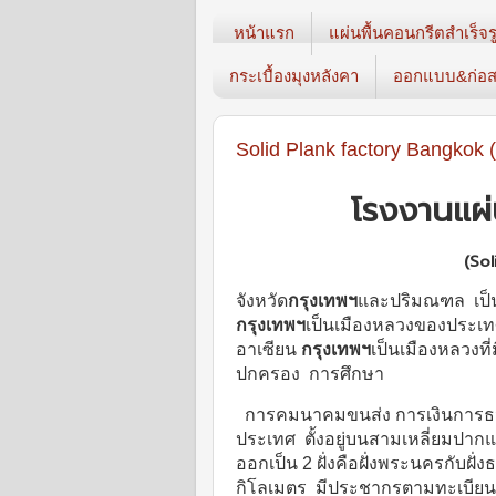
หน้าแรก
แผ่นพื้นคอนกรีตสำเร็จร
กระเบื้องมุงหลังคา
ออกแบบ&ก่อส
Solid Plank factory Bangkok (
โรงงานแผ่น
(So
จังหวัด
กรุงเทพฯ
และปริมณฑล เป็นพ
กรุงเทพฯ
เป็นเมืองหลวงของประเทศไ
อาเซียน
กรุงเทพฯ
เป็นเมืองหลวงท
ปกครอง การศึกษา
การคมนาคมขนส่ง การเงินการธน
ประเทศ ตั้งอยู่บนสามเหลี่ยมปากแ
ออกเป็น 2 ฝั่งคือฝั่งพระนครกับฝั่
กิโลเมตร มีประชากรตามทะเบียนร