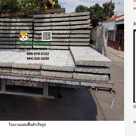
ก
ค
ต
I
พ
โรงงานแผ่นพื้นสำเร็จรูป