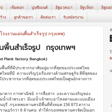
ูป
เข็มตอก
ปูนซีเมนต์
อิฐมวลเบา
อิฐบล็อก
อิฐมอ
ร้าง
ลูกค้าขอเรา
ติดต่อเรา
รับสมัครงาน
จ
โรงงานแผ่นพื้นสำเร็จรูป กรุงเทพ)
พื้นสำเร็จรูป
กรุงเทพฯ
โ
lid Plank factory Bangkok)
0
ื้นที่ที่มีประชากรอาศัยอยู่มากที่สุดของประเทศไทย
บ
ทยที่มี ความเจริญรุ่งเรืองทางด้านเศรษฐกิจ ดีที่สุดของ
ี่มีประชากรมากที่สุดของประเทศไทยเป็นศูนย์กลางการ
าคาร การพาณิชย์ การสื่อสาร และความเจริญของ
ม่น้ำเจ้าพระยา มีแม่น้ำเจ้าพระยาไหลผ่านและแบ่งเมือง
งธนบุรี กรุงเทพมหานครมีพื้นที่ทั้งหมด 156 873 ตาราง
าษฎร์กว่า 6 ล้านคน ทำให้กรุงเทพมหานครจัดเป็นเอก