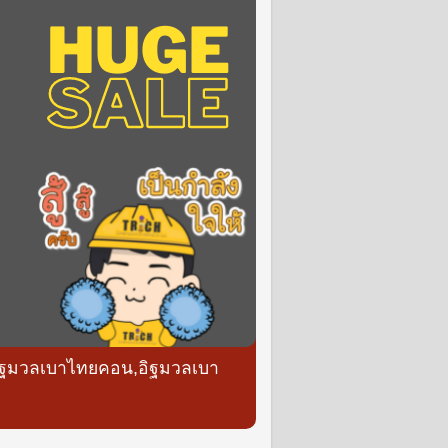
,อิฐมวลเบาไทยคอน,อิฐมวลเบา