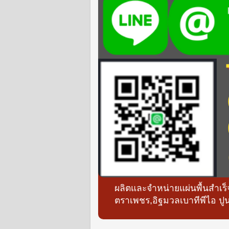
ผลิตและจำหน่ายแผ่นพื้นสำเร
ตราเพชร,อิฐมวลเบาทีพีไอ ปูน