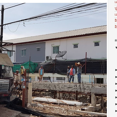
เ
ป
เ
อ
อ
ค