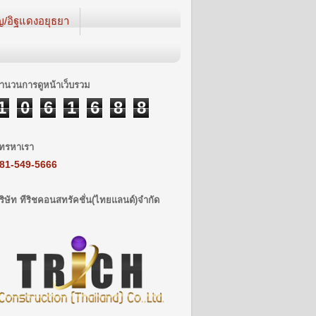
ญ/อิฐแดงอยุธยา
ำนวนการดูหน้าเว็บรวม
1
0
6
1
6
8
8
ทรหาเรา
81-549-5666
ริษัท ทีริชคอนสทรัคชั่น(ไทยแลนด์)จำกัด