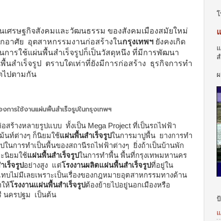
โ
้านเศรษฐกิจสังคมและวัฒนธรรม ของสังคมเมืองสมัยใหม่
แ
่พักอาศัย อุตสาหกรรมงานก่อสร้างใน
กรุงเทพฯ
ยังคงเกิด
แ
ะนั้นการใช้แผ่นพื้นสำเร็จรูปก็เป็นวัสดุหนึง ที่มีการพัฒนา
ส
ื้นสำเร็จรูป ตราบใดเท่าที่ยังมีการก่อสร้าง ธุรกิจการทำ
แ
บโตไปตามกัน
ผ
การใช้งาน
แผ่นพื้นสำเร็จรูปในกรุงเทพฯ
่อสร้างหลายรูปแบบ ทั้งเป็น Mega Project ที่เป็นรถไฟฟ้า
้นท์ต่างๆ ก็นิยมใช้
แผ่นพื้นสำเร็จรูป
ในการมาปูพื้น ยางการทำ
รูปในการทำเป็นพื้นของสถานีรถไฟฟ้าต่างๆ ยิ่งถ้าเป็นบ้านพัก
ะนิยมใช้
แผ่นพื้นสำเร็จรูป
ในการทำพื้น พื้นที่กรุงเทพมหานคร
ำเร็จรูป
อย่างสูง แต่
โรงงานผลิตแผ่นพื้นสำเร็จรูป
ที่อยู่ใน
ือแทบไม่มีเลยเพราะเป็นเรื่องของกฎหมายอุตสาหกรรมทางด้าน
ำให้
โรงงานแผ่นพื้นสำเร็จรูป
ต้องย้ายไปอยู่นอกเมืองหรือ
รี นครปฐม เป็นต้น
ป
แ