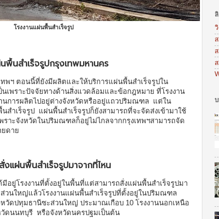
ล
โรงงานแผ่นพื้นสำเร็จรูป
ว
ส
ส
่นพื้นสำเร็จรูปกรุงเทพมหานคร
ส
W
งเทพฯ ตอนนี้ที่ยังมีผลิตและให้บริการแผ่นพื้นสำเร็จรูปใน
ป็นเพราะปัจจัยทางด้านสิ่งแวดล้อมและข้อกฎหมาย ที่โรงงาน
บ
ยฐานการผลิตไปอยู่ต่างจังหวัดหรืออยู่แถวปริมณฑล แต่ใน
้นสำเร็จรูป แผ่นพื้นสำเร็จรูปก็ยังสามารถที่จะจัดส่งเข้ามาใช้
 เพราะจังหวัดในปริมณฑลก็อยู่ไม่ไกลจากกรุงเทพฯสามารถจัด
่ายดาย
ั่งแผ่นพื้นสำเร็จรูปมาจากที่ไหน
้มีอยู่โรงงานที่ตั้งอยู่ในพื้นที่แต่สามารถสั่งแผ่นพื้นสำเร็จรูปมา
วนใหญ่แล้วโรงงานแผ่นพื้นสำเร็จรูปที่ตั้งอยู่ในปริมณฑล
จังหวัดปทุมธานีซะส่วนใหญ่ ประมาณเกือบ 10 โรงงานนอกเหนือ
หวัดนนทบุรี หรือจังหวัดนครปฐมเป็นต้น