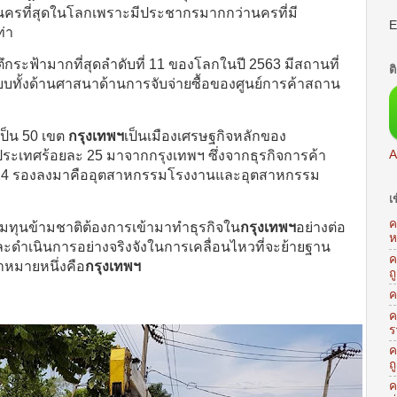
อกนครที่สุดในโลกเพราะมีประชากรมากกว่านครที่มี
E
ท่า
ึกระฟ้ามากที่สุดลำดับที่ 11 ของโลกในปี 2563 มีสถานที่
ต
บทั้งด้านศาสนาด้านการจับจ่ายซื้อของศูนย์การค้าสถาน
ป็น 50 เขต
กรุงเทพฯ
เป็นเมืองเศรษฐกิจหลักของ
เทศร้อยละ 25 มาจากกรุงเทพฯ ซึ่งจากธุรกิจการค้า
A
ละ 24 รองลงมาคืออุตสาหกรรมโรงงานและอุตสาหกรรม
เ
ค
กลุ่มทุนข้ามชาติต้องการเข้ามาทำธุรกิจใน
กรุงเทพฯ
อย่างต่อ
ห
และดำเนินการอย่างจริงจังในการเคลื่อนไหวที่จะย้ายฐาน
ค
าหมายหนึ่งคือ
กรุงเทพฯ
ถ
ค
ค
ร
ค
ถ
ค