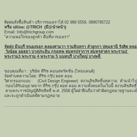
ติดต่อสั่งซื้อสินค้า บริการของเราได้ 02 988 5559, 0890795722
หรือ idline: @TRICH (มี@นำหน้า)
Email: Info@trichgroup.com
"ความพอใจของลูกค้า คือที่มาของเรา"
จัดส่ง มีนบุรี หนองจอก คลองสามวา รามอินทรา ลำลูกกา ปทุมธานี รังสิต หล
วังน้อย อยุธยา บางประอิน กรุงเทพ สมุทรปราการ สมุทรสาคร พระราม2
พระราม3 พระราม 4 พระราม 5 นนทบุรี บางใหญ่ บางพลี
ขอบคุณที่มา : บริษัท ทีริช คอนสทรัคชั่น (ไทยแลนด์)
จัดทำบทความโดย: ทีริช กรุ๊ป ดอท คอม
วิศวกรออกแบบ : (Civil Design Engineer) สงวนลิขสิทธิ์บทความ ห้ามนำไป
ก่อนได้รับอนุยาตจาก ทีริช กรุ๊ป ดอท คอม ความทั้งหมดในเว็บนี้ สงวนลิขสิทธิ์
ตามพระราชบัญญัติลิขสิทธิ์ พ.ศ. 2558 ผู้ใดฝ่าฝืนถือว่าทำผิดกฏหมายฐานละเมิด
และจะถูกดำเนินคดีตามกฏหมาย
............................................................................
................................