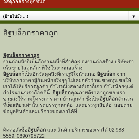
วัสดุก่อสร้างทุกชนิด
▼
อิฐบล็อกราคาถูก
อิฐบล็อกราคาถูก
งานก่อผนังก็เป็นอีกงานหนึ่งที่สำคัญของงานก่อสร้าง บริษัทเรา
เน้นขายวัสดุหลักๆที่ใช้ในงานก่อสร้าง
อิฐบล็อก
ก็เป็นอีกวัสดุหนึ่งที่เราภูมิใจนำเสนอ
อิฐบล็อก
จาก
บริษัทเราราคาสู้กันหนักจริงๆๆ ไม่เคยกลัวว่าจะขาดทุน ขอให้
เราได้ให้บริการลูกค้า กำไรหนึ่งสตางค์เราก็เอา กำไรน้อยๆแต่
กำไรนานๆเราถือคดินี้
อิฐบล็อก
คุณภาพดีราคาถูกของเรา
ขายส่งให้ตามโครงการ ตามบ้านลูกค้า ซึ่งเป็น
อิฐบล็อก
จำนวน
ที่เต็มเที่ยวเท่านั้น รถบรรทุกหกล้อ และบรรทุกสิบล้อ สอบถาม
ข้อมูลสินค้าและบริการของเราได้ที่
ติดต่อสั่งซื้อ
อิฐบล็อก
และ สินค้า บริการของเราได้ 02 988
5559, 0890795722